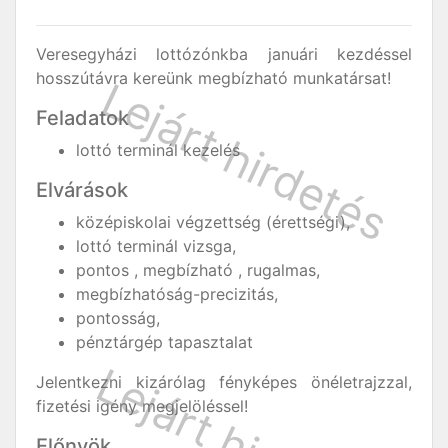
Veresegyházi lottózónkba januári kezdéssel
hosszútávra kereünk megbízható munkatársat!
Feladatok
lottó terminál kezelés
Elvárások
középiskolai végzettség (érettségi),
lottó terminál vizsga,
pontos , megbízható , rugalmas,
megbízhatóság-precizitás,
pontosság,
pénztárgép tapasztalat
Jelentkezni kizárólag fényképes önéletrajzzal,
fizetési igény megjelöléssel!
Előnyök