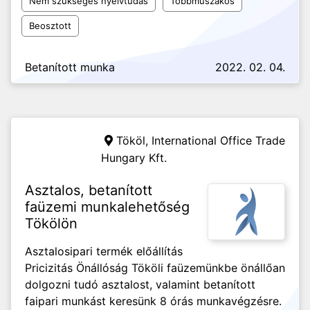
Nem szükséges nyelvtudás
Többműszakos
Beosztott
Betanított munka
2022. 02. 04.
Tököl,
International Office Trade
Hungary Kft.
Asztalos, betanított
faüzemi munkalehetőség
Tökölön
Asztalosipari termék előállítás
Pricizitás Önállóság Tököli faüzemünkbe önállőan
dolgozni tudó asztalost, valamint betanított
faipari munkást keresünk 8 órás munkavégzésre.