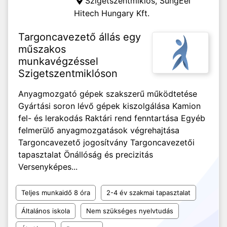
Szigetszentmiklós,
SungEel
Hitech Hungary Kft.
Targoncavezető állás egy
műszakos
munkavégzéssel
Szigetszentmiklóson
Anyagmozgató gépek szakszerű működtetése
Gyártási soron lévő gépek kiszolgálása Kamion
fel- és lerakodás Raktári rend fenntartása Egyéb
felmerülő anyagmozgatások végrehajtása
Targoncavezető jogosítvány Targoncavezetői
tapasztalat Önállóság és precizitás
Versenyképes...
Teljes munkaidő 8 óra
2-4 év szakmai tapasztalat
Általános iskola
Nem szükséges nyelvtudás