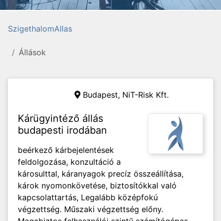
SzigethalomAllas
Állások
Budapest, NiT-Risk Kft.
Kárügyintéző állás
budapesti irodában
beérkező kárbejelentések
feldolgozása, konzultáció a
károsulttal, káranyagok precíz összeállítása,
károk nyomonkövetése, biztosítókkal való
kapcsolattartás, Legalább középfokú
végzettség. Műszaki végzettség előny.