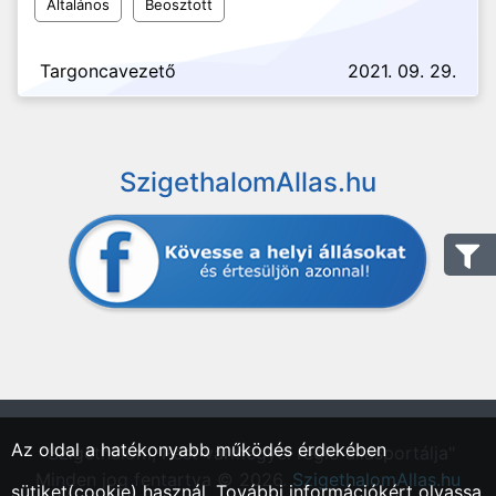
Általános
Beosztott
Targoncavezető
2021. 09. 29.
SzigethalomAllas.hu
Az oldal a hatékonyabb működés érdekében
"Szigethalom, Pest vármegyei régió állásportálja"
Minden jog fentartva © 2026.
SzigethalomAllas.hu
sütiket(cookie) használ. További információkért olvassa