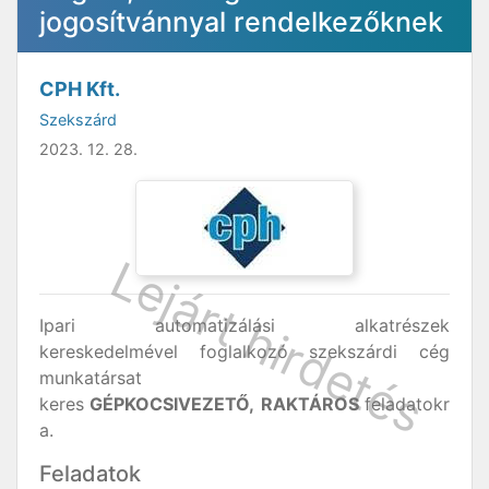
jogosítvánnyal rendelkezőknek
CPH Kft.
Szekszárd
2023. 12. 28.
Ipari automatizálási alkatrészek
kereskedelmével foglalkozó szekszárdi cég
munkatársat
keres
GÉPKOCSIVEZETŐ,
RAKTÁROS
feladatokr
a.
Feladatok