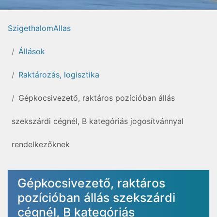
SzigethalomAllas
Állások
Raktározás, logisztika
Gépkocsivezető, raktáros pozícióban állás
szekszárdi cégnél, B kategóriás jogosítvánnyal
rendelkezőknek
Gépkocsivezető, raktáros
pozícióban állás szekszárdi
cégnél, B kategóriás