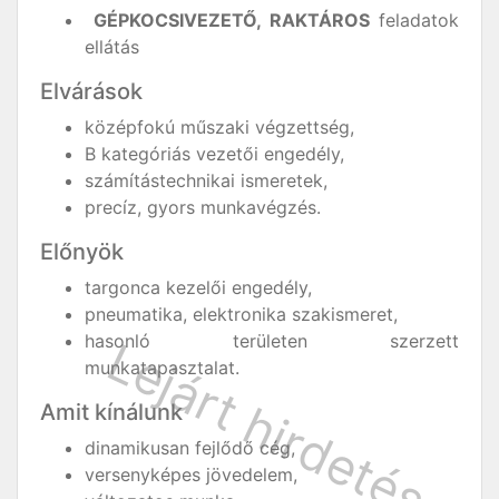
GÉPKOCSIVEZETŐ,
RAKTÁROS
feladatok
ellátás
Elvárások
középfokú műszaki végzettség,
B kategóriás vezetői engedély,
számítástechnikai ismeretek,
precíz, gyors munkavégzés.
Előnyök
targonca kezelői engedély,
pneumatika, elektronika szakismeret,
hasonló területen szerzett
munkatapasztalat.
Amit kínálunk
dinamikusan fejlődő cég,
versenyképes jövedelem,