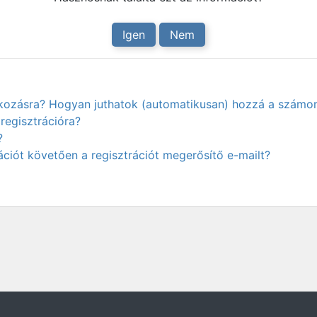
Igen
Nem
atkozásra? Hogyan juthatok (automatikusan) hozzá a számo
regisztrációra?
?
ciót követően a regisztrációt megerősítő e-mailt?