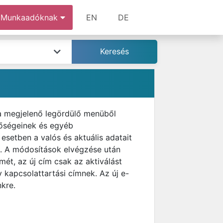
Munkaadóknak
EN
DE
 a megjelenő legördülő menüből
tőségeinek és egyéb
esetben a valós és aktuális adatait
et. A módosítások elvégzése után
ét, az új cím csak az aktiválást
 kapcsolattartási címnek. Az új e-
nkre.