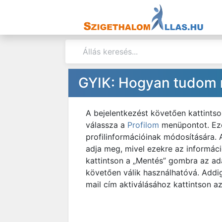
GYIK: Hogyan tudom 
A bejelentkezést követően kattintso
válassza a
Profilom
menüpontot. Eze
profilinformációinak módosítására. 
adja meg, mivel ezekre az informáci
kattintson a „Mentés” gombra az ada
követően válik használhatóvá. Addig
mail cím aktiválásához kattintson az