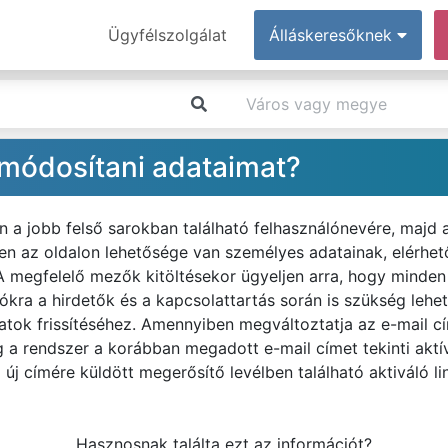
Ügyfélszolgálat
Álláskeresőknek
módosítani adataimat?
n a jobb felső sarokban található felhasználónevére, majd
n az oldalon lehetősége van személyes adatainak, elérhe
A megfelelő mezők kitöltésekor ügyeljen arra, hogy minden 
ókra a hirdetők és a kapcsolattartás során is szükség leh
tok frissítéséhez. Amennyiben megváltoztatja az e-mail cím
 a rendszer a korábban megadott e-mail címet tekinti aktív
 új címére küldött megerősítő levélben található aktiváló li
Hasznosnak találta ezt az információt?