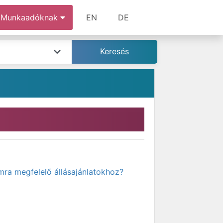
Munkaadóknak
EN
DE
mra megfelelő állásajánlatokhoz?