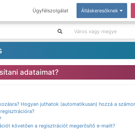
Ügyfélszolgálat
Álláskeresőknek
s
ítani adataimat?
atkozásra? Hogyan juthatok (automatikusan) hozzá a számo
regisztrációra?
?
ciót követően a regisztrációt megerősítő e-mailt?