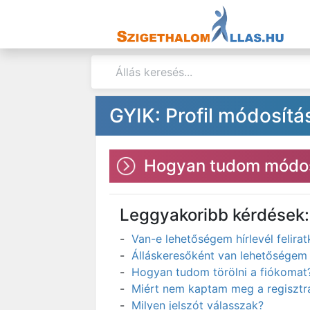
GYIK: Profil módosítá
Hogyan tudom módos
Leggyakoribb kérdések:
Van-e lehetőségem hírlevél felir
Álláskeresőként van lehetőségem 
Hogyan tudom törölni a fiókomat
Miért nem kaptam meg a regisztrá
Milyen jelszót válasszak?