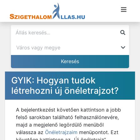
GYIK: Hogyan tudok
létrehozni új önéletrajzot?
A bejelentkezést követően kattintson a jobb
felső sarokban található felhasználónevére,
majd a megjelenő legördülő menüből
válassza az
Önéletrajzaim
menüpontot. Ezt
követően kattintson az „Új önéletrajz”