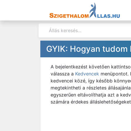
GYIK: Hogyan tudom k
A bejelentkezést követően kattintso
válassza a
Kedvencek
menüpontot. E
kedvencei közé, így később könnyedé
megtekintheti a részletes állásaján
egyszerűen eltávolíthatja azt a ked
számára érdekes álláslehetőségeket