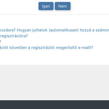
Igen
Nem
atkozásra? Hogyan juthatok (automatikusan) hozzá a számo
regisztrációra?
?
ciót követően a regisztrációt megerősítő e-mailt?