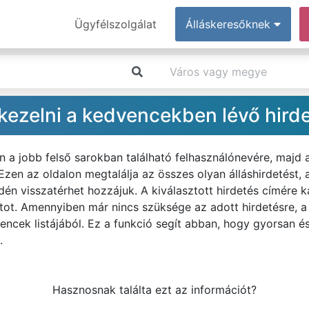
Ügyfélszolgálat
Álláskeresőknek
ezelni a kedvencekben lévő hird
n a jobb felső sarokban található felhasználónevére, majd
zen az oldalon megtalálja az összes olyan álláshirdetést,
n visszatérhet hozzájuk. A kiválasztott hirdetés címére ka
latot. Amennyiben már nincs szüksége az adott hirdetésre, a
vencek listájából. Ez a funkció segít abban, hogy gyorsan é
.
Hasznosnak találta ezt az információt?