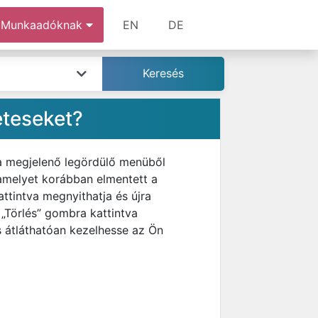
Munkaadóknak
EN
DE
eteseket?
 a megjelenő legördülő menüből
 amelyet korábban elmentett a
ttintva megnyithatja és újra
 „Törlés” gombra kattintva
s átláthatóan kezelhesse az Ön