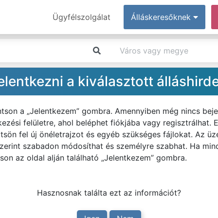
Ügyfélszolgálat
Álláskeresőknek
lentkezni a kiválasztott álláshird
tintson a „Jelentkezem” gombra. Amennyiben még nincs beje
kezési felületre, ahol beléphet fiókjába vagy regisztrálhat.
tsön fel új önéletrajzot és egyéb szükséges fájlokat. Az 
zerint szabadon módosíthat és személyre szabhat. Ha minden
tson az oldal alján található „Jelentkezem” gombra.
Hasznosnak találta ezt az információt?