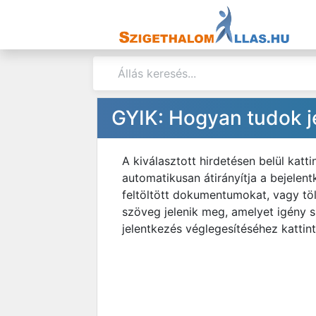
GYIK: Hogyan tudok je
A kiválasztott hirdetésen belül kat
automatikusan átirányítja a bejelent
feltöltött dokumentumokat, vagy töl
szöveg jelenik meg, amelyet igény s
jelentkezés véglegesítéséhez kattin