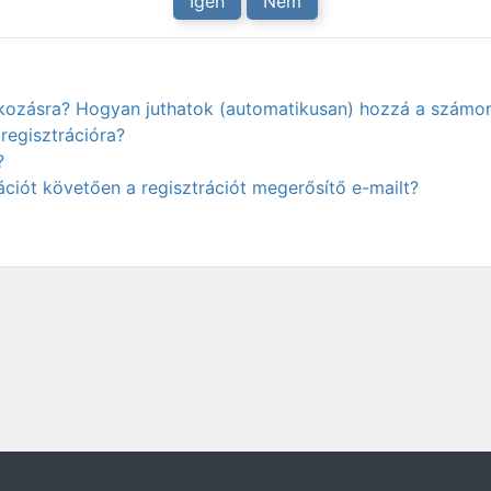
Igen
Nem
atkozásra? Hogyan juthatok (automatikusan) hozzá a számo
regisztrációra?
?
ciót követően a regisztrációt megerősítő e-mailt?