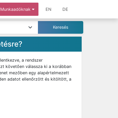
Munkaadóknak
EN
DE
etésre?
lentkezve, a rendszer
 Ezt követően válassza ki a korábban
üzenet mezőben egy alapértelmezett
 adatot ellenőrzött és kitöltött, a